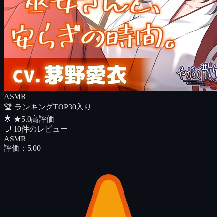
ASMR
🏆 ランキング
TOP30入り
🌟
★
5.0
高評価
💬
10
件のレビュー
ASMR
評価：
5.00