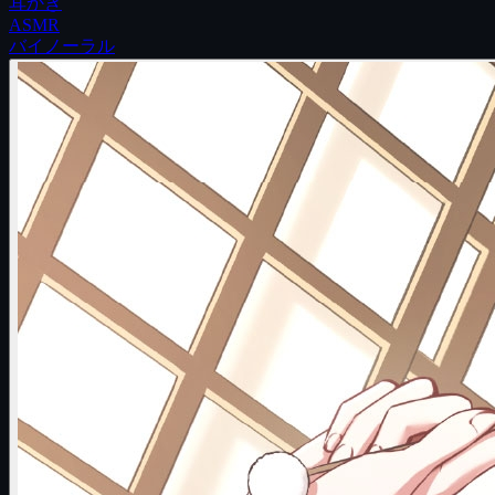
耳かき
ASMR
バイノーラル