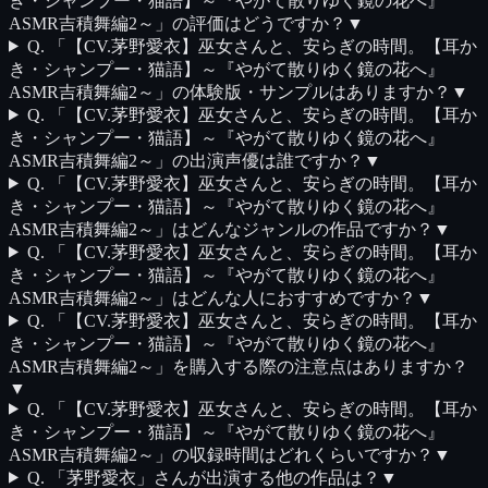
き・シャンプー・猫語】～『やがて散りゆく鏡の花へ』
ASMR吉積舞編2～」の評価はどうですか？
▼
Q.
「【CV.茅野愛衣】巫女さんと、安らぎの時間。【耳か
き・シャンプー・猫語】～『やがて散りゆく鏡の花へ』
ASMR吉積舞編2～」の体験版・サンプルはありますか？
▼
Q.
「【CV.茅野愛衣】巫女さんと、安らぎの時間。【耳か
き・シャンプー・猫語】～『やがて散りゆく鏡の花へ』
ASMR吉積舞編2～」の出演声優は誰ですか？
▼
Q.
「【CV.茅野愛衣】巫女さんと、安らぎの時間。【耳か
き・シャンプー・猫語】～『やがて散りゆく鏡の花へ』
ASMR吉積舞編2～」はどんなジャンルの作品ですか？
▼
Q.
「【CV.茅野愛衣】巫女さんと、安らぎの時間。【耳か
き・シャンプー・猫語】～『やがて散りゆく鏡の花へ』
ASMR吉積舞編2～」はどんな人におすすめですか？
▼
Q.
「【CV.茅野愛衣】巫女さんと、安らぎの時間。【耳か
き・シャンプー・猫語】～『やがて散りゆく鏡の花へ』
ASMR吉積舞編2～」を購入する際の注意点はありますか？
▼
Q.
「【CV.茅野愛衣】巫女さんと、安らぎの時間。【耳か
き・シャンプー・猫語】～『やがて散りゆく鏡の花へ』
ASMR吉積舞編2～」の収録時間はどれくらいですか？
▼
Q.
「茅野愛衣」さんが出演する他の作品は？
▼