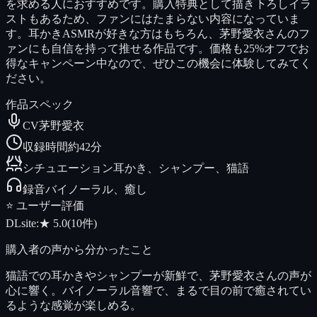
を求める人におすすめです。購入特典として描き下ろしイラ
ストもあるため、ファンにはたまらない内容になっていま
す。耳かきASMRが好きな方はもちろん、茅野愛衣さんのフ
ァンにも自信を持って推せる作品です。価格も25%オフでお
得なキャンペーン中なので、ぜひこの機会に体験してみてく
ださい。
作品スペック
CV
茅野愛衣
収録時間
約42分
シチュエーション
耳かき、シャンプー、猫語
録音
バイノーラル、癒し
⭐ ユーザー評価
DLsite:
★
5.0
(
10
件)
購入者の声から分かったこと
猫語での耳かきやシャンプーが新鮮で、茅野愛衣さんの声が
心に響く。バイノーラル音響で、まるで目の前で癒されてい
るような感覚が楽しめる。