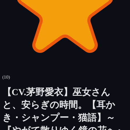
(
10
)
【CV.茅野愛衣】巫女さん
と、安らぎの時間。【耳か
き・シャンプー・猫語】～