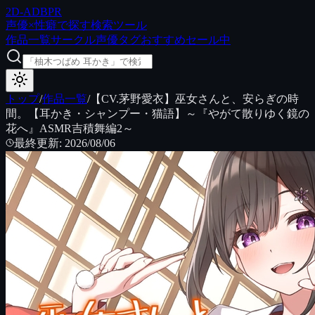
2D
-ADB
PR
声優×性癖で探す検索ツール
作品一覧
サークル
声優
タグ
おすすめ
セール中
トップ
/
作品一覧
/
【CV.茅野愛衣】巫女さんと、安らぎの時
間。【耳かき・シャンプー・猫語】～『やがて散りゆく鏡の
花へ』ASMR吉積舞編2～
最終更新
:
2026/08/06