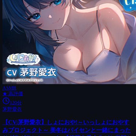
ASMR
★ 高評価
120分
茅野愛衣
【CV:茅野愛衣】しょにおや!～いっしょにおやす
みプロジェクト～ 美冬はパイセンと一緒にまった