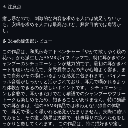
⚠️ 注意点
癒し系なので、刺激的な内容を求める人には物足りないか
も。安眠を求める人には最高だけど、興奮目的では肩透か
し。
📝 2d-adb編集部レビュー
この作品は、和風伝奇アドベンチャー『やがて散りゆく鏡の
花へ』から派生したASMRボイスドラマで、特に耳かきやシ
ャンプーのシチュエーションが魅力的です。最初の耳かきパ
ートを聴いた時点で、茅野愛衣さんの声が心地よく響き、ま
るで自分がその場にいるような感覚に包まれます。バイノー
ラル音響がしっかりと活かされており、耳元で囁かれるよう
な体験ができるのが嬉しいポイントです。 シチュエーショ
ンも多彩で、耳かきだけでなく猫語でのシャンプーやフリー
トークも楽しめるため、飽きることがありません。特に猫語
での耳かきは、他のASMR作品では味わえない独自の体験
で、耳元で優しく囁かれる感覚がたまりません。実際に聴い
てみると、その癒し効果は抜群で、仕事帰りの疲れた心をし
っかりと癒してくれます。 この作品は、特に猫好きや癒し