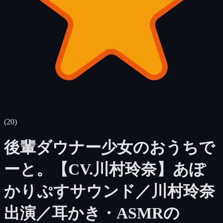
(
20
)
後輩ダウナー少女のおうちで
ーと。【CV.川村玲奈】
あぽ
かりぷすサウンド／川村玲奈
出演／耳かき・ASMR
の