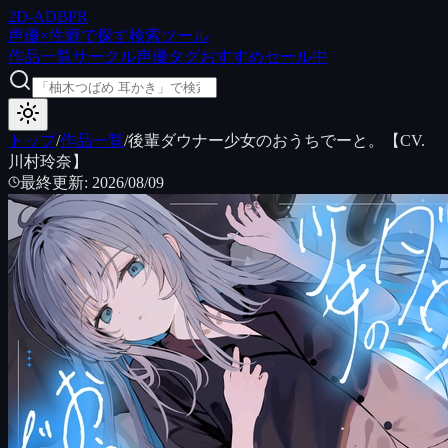
2D
-ADB
PR
声優×性癖で探す検索ツール
作品一覧
サークル
声優
タグ
おすすめ
セール中
トップ
/
作品一覧
/
後輩ダウナー少女のおうちでーと。【CV.
川村玲奈】
最終更新
:
2026/08/09