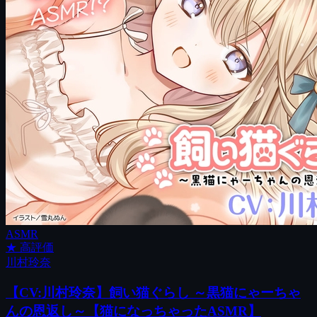
ASMR
★ 高評価
川村玲奈
【CV:川村玲奈】飼い猫ぐらし ～黒猫にゃーちゃ
んの恩返し～【猫になっちゃったASMR】