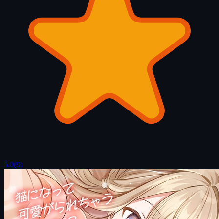
5.0
(
9
)