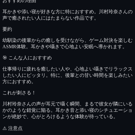
おすすめの理由
耳かきや添い寝が好きな方に特におすすめ。川村玲奈さんの
声で癒されたい人にはたまらない作品です。
要約
幼馴染の後輩からの癒しを受けながら、ゲーム対決を楽しむ
ASMR体験。耳かきや囁きで心地よい安眠へ導かれます。
🎯 こんな人におすすめ
仕事帰りに疲れを癒したい人や、心地よい囁きでリラックス
したい人にピッタリ。特に、後輩との甘い時間を楽しみたい
方におすすめ。
これが刺さる！
川村玲奈さんの声が耳元で囁く瞬間、まるで彼女が隣にいる
かのような錯覚に陥る。耳かき音と添い寝のシチュエーショ
ンが絶妙で、心がとろけるような体験が待っている。
⚠️ 注意点