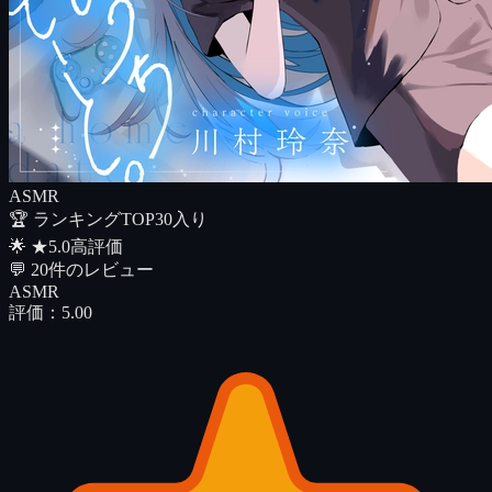
ASMR
🏆 ランキング
TOP30入り
🌟
★
5.0
高評価
💬
20
件のレビュー
ASMR
評価：
5.00