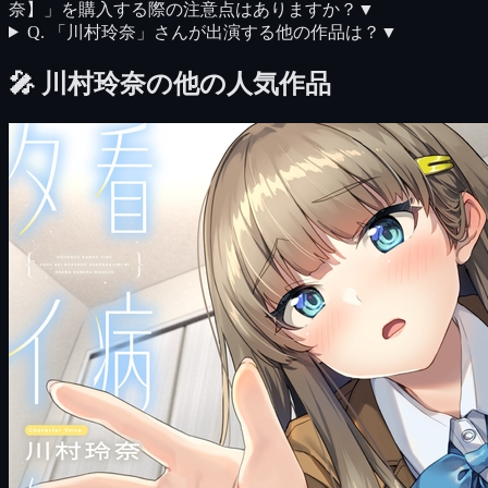
奈】」を購入する際の注意点はありますか？
▼
Q.
「川村玲奈」さんが出演する他の作品は？
▼
🎤
川村玲奈
の他の人気作品