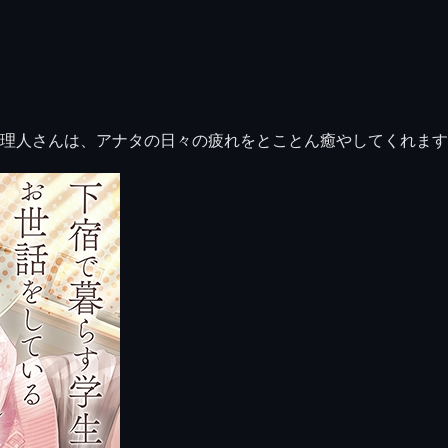
理人さんは、アナタの日々の疲れをとことん癒やしてくれます