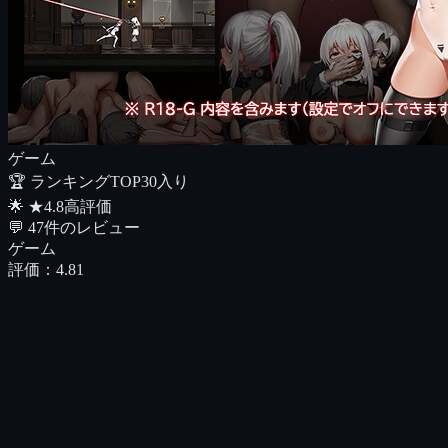
ゲーム
🏆 ランキング
TOP30入り
🌟
★
4.8
高評価
💬
47
件のレビュー
ゲーム
評価：
4.81