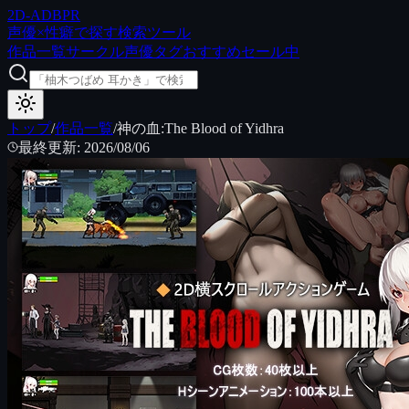
2D
-ADB
PR
声優×性癖で探す検索ツール
作品一覧
サークル
声優
タグ
おすすめ
セール中
トップ
/
作品一覧
/
神の血:The Blood of Yidhra
最終更新
:
2026/08/06