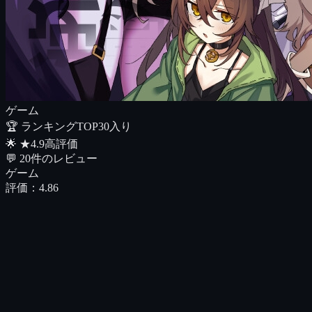
ゲーム
🏆 ランキング
TOP30入り
🌟
★
4.9
高評価
💬
20
件のレビュー
ゲーム
評価：
4.86