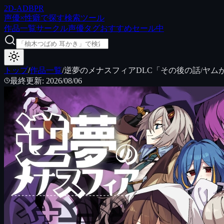
2D
-ADB
PR
声優×性癖で探す検索ツール
作品一覧
サークル
声優
タグ
おすすめ
セール中
トップ
/
作品一覧
/
逆夢のメナスフィアDLC「その後の話/ヤム
最終更新
:
2026/08/06