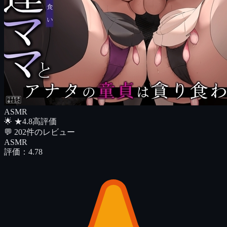
ASMR
🌟
★
4.8
高評価
💬
202
件のレビュー
ASMR
評価：
4.78