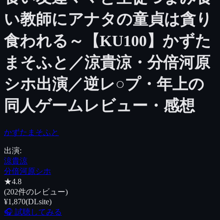
い教師にアナタの童貞は貪り
食われる～【KU100】
かずた
まそふと／涼貴涼・分倍河原
シホ出演／逆レ○プ・年上
の
同人ゲーム
レビュー・感想
かずたまそふと
出演:
涼貴涼
分倍河原シホ
★
4.8
(
202
件のレビュー)
¥1,870
(
DLsite
)
🎧 試聴してみる