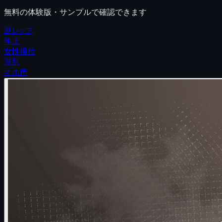
無料の体験版・サンプルで確認できます
逆レ○プ
年上
女性優位
淫乱
オホ声