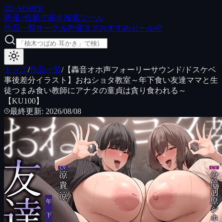
2D
-ADB
PR
声優×性癖で探す検索ツール
作品一覧
サークル
声優
タグ
おすすめ
セール中
トップ
/
作品一覧
/
【轟音オホ声フォーリーサウンド/ドスケベ
事後差分イラスト】おねショタ教室～年下食い友達ママと生
徒つまみ食い教師にアナタの童貞は貪り食われる～
【KU100】
最終更新
:
2026/08/08