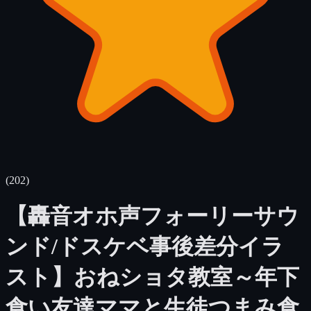
(
202
)
【轟音オホ声フォーリーサウ
ンド/ドスケベ事後差分イラ
スト】おねショタ教室～年下
食い友達ママと生徒つまみ食