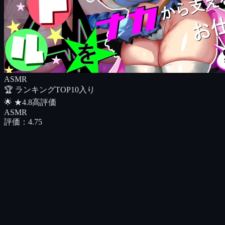
ASMR
🏆 ランキング
TOP10入り
🌟
★
4.8
高評価
ASMR
評価：
4.75