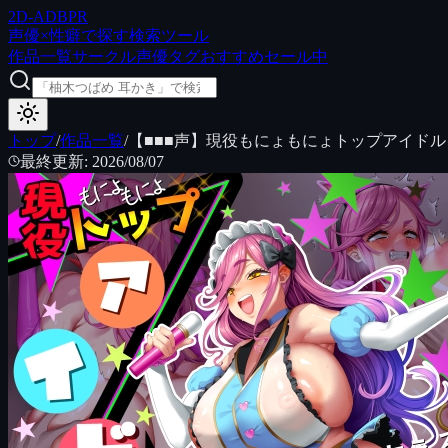
2D
-ADB
PR
声優×性癖で探す検索ツール
作品一覧
サークル
声優
タグ
おすすめ
セール中
トップ
/
作品一覧
/
【■■■声】現役もにょもにょトップアイド
最終更新
:
2026/08/07